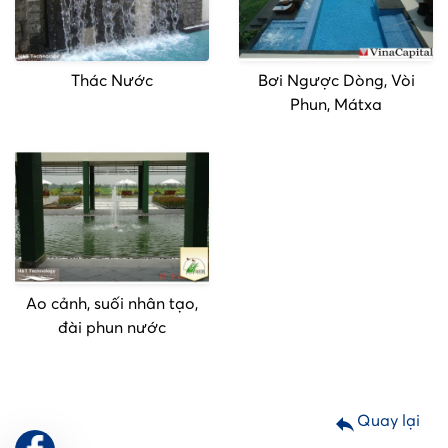
Thác Nước
Bơi Ngược Dòng, Vòi
Phun, Mátxa
Ao cảnh, suối nhân tạo,
đài phun nước
reply
Quay lại