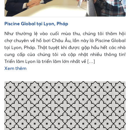
Piscine Global tại Lyon, Pháp
Như thường lệ vào cuối mùa thu, chúng tôi thăm hội
chợ chuyên về hồ bơi Châu Âu, lần này là Piscine Global
tại Lyon, Pháp. Thật tuyệt khi được gặp hầu hết các nhà
cung cấp của chúng tôi và cập nhật nhiều thông tin!
Triển lãm Lyon là triển lãm lớn nhất về […]
Xem thêm